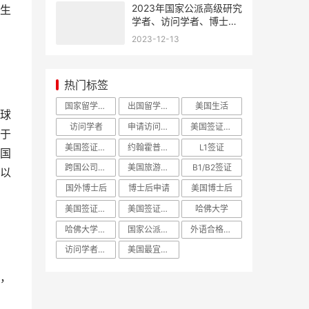
2023年国家公派高级研究
生
学者、访问学者、博士后
项目选派办法
2023-12-13
热门标签
国家留学基金委
出国留学人员选派简章
美国生活
球
访问学者
申请访问学者
美国签证预约
于
美国签证面签
约翰霍普金斯大学
L1签证
国
跨国公司高管
美国旅游签证
B1/B2签证
以
国外博士后
博士后申请
美国博士后
美国签证面试
美国签证面谈
哈佛大学
哈佛大学访问学者哈佛大学博士后
国家公派出国留学
外语合格条件
访问学者面试
美国最宜居城市
，